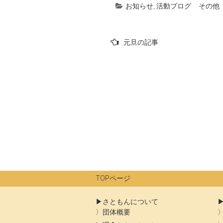
お知らせ
,
活動ブログ
その他
投
元旦の記事
稿
ナ
ビ
ゲ
ー
シ
ョ
ン
TOPページ
さともんについて
団体概要