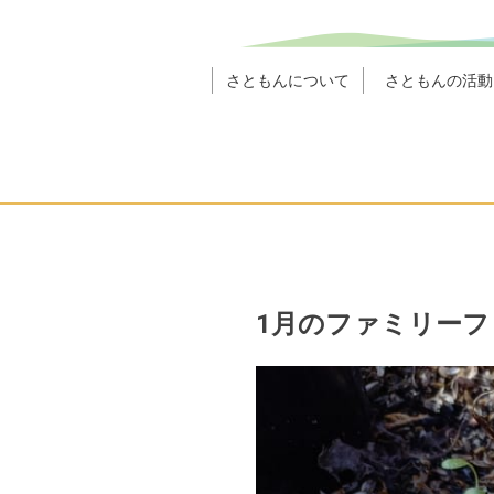
さともんについて
さともんの活動
1月のファミリーフ