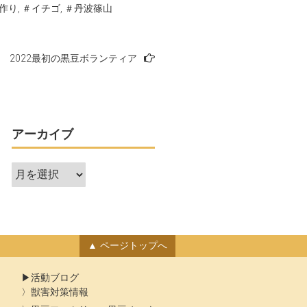
作り
,
＃イチゴ
,
＃丹波篠山
2022最初の黒豆ボランティア
アーカイブ
ア
ー
カ
イ
ブ
ページトップへ
活動ブログ
獣害対策情報