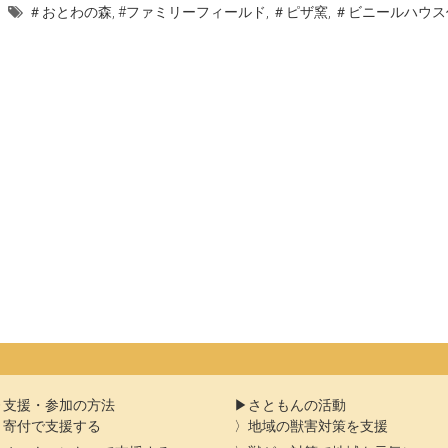
＃おとわの森
,
#ファミリーフィールド
,
＃ピザ窯
,
＃ビニールハウス
支援・参加の方法
さともんの活動
寄付で支援する
地域の獣害対策を支援