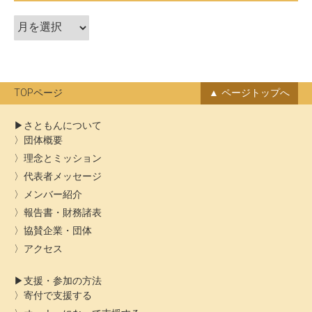
シ
ア
ョ
ー
ン
カ
イ
ブ
TOPページ
ページトップへ
さともんについて
団体概要
理念とミッション
代表者メッセージ
メンバー紹介
報告書・財務諸表
協賛企業・団体
アクセス
支援・参加の方法
寄付で支援する