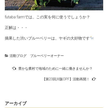
futaba farmでは、この実を何に使うでしょうか？
正解は・・・
摘果した渋いブルーベリーは、ヤギの大好物です
活動ブログ
ブルーベリーオーナー
投
豊かな農村で地域のために一緒に働きませんか？
稿
【第23回川阪OPF】活動再開！
ナ
ビ
ゲ
ー
アーカイブ