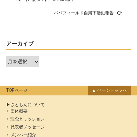
稿
パパフィールド自粛下活動報告
ナ
ビ
ゲ
ー
アーカイブ
シ
ア
ョ
ー
ン
カ
イ
ブ
TOPページ
ページトップへ
さともんについて
団体概要
理念とミッション
代表者メッセージ
メンバー紹介