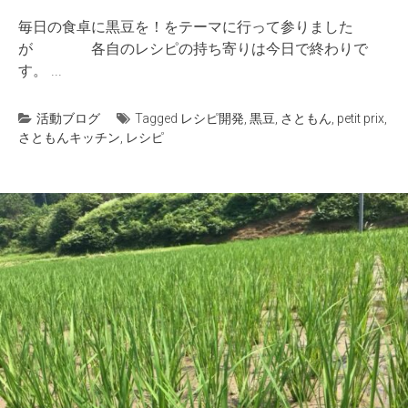
毎日の食卓に黒豆を！をテーマに行って参りました
が 各自のレシピの持ち寄りは今日で終わりで
す。 ...
活動ブログ
Tagged
レシピ開発
,
黒豆
,
さともん
,
petit prix
,
さともんキッチン
,
レシピ