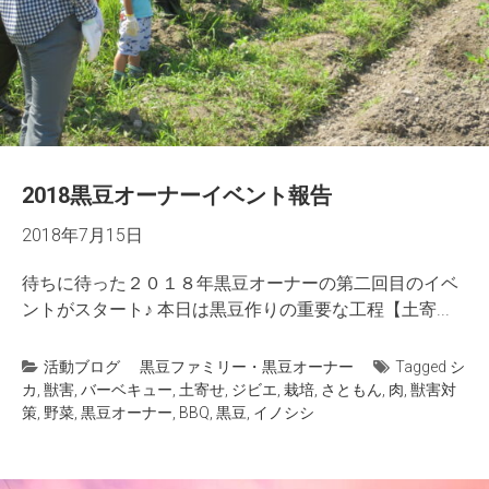
2018黒豆オーナーイベント報告
2018年7月15日
待ちに待った２０１８年黒豆オーナーの第二回目のイベ
ントがスタート♪ 本日は黒豆作りの重要な工程【土寄...
活動ブログ
黒豆ファミリー・黒豆オーナー
Tagged
シ
カ
,
獣害
,
バーベキュー
,
土寄せ
,
ジビエ
,
栽培
,
さともん
,
肉
,
獣害対
策
,
野菜
,
黒豆オーナー
,
BBQ
,
黒豆
,
イノシシ