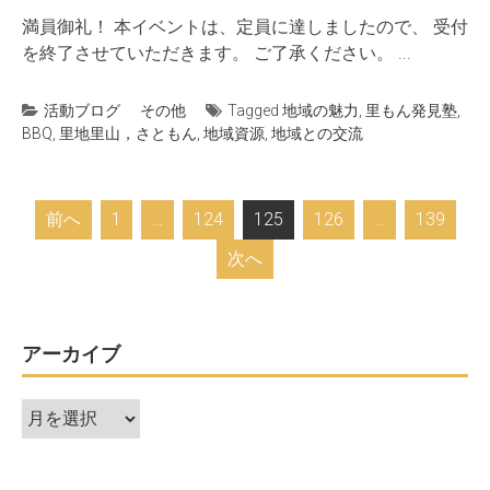
満員御礼！ 本イベントは、定員に達しましたので、 受付
を終了させていただきます。 ご了承ください。 ...
活動ブログ
その他
Tagged
地域の魅力
,
里もん発見塾
,
BBQ
,
里地里山，さともん
,
地域資源
,
地域との交流
投
前へ
1
…
124
125
126
…
139
稿
次へ
ナ
ビ
ゲ
アーカイブ
ー
シ
ア
ー
ョ
カ
ン
イ