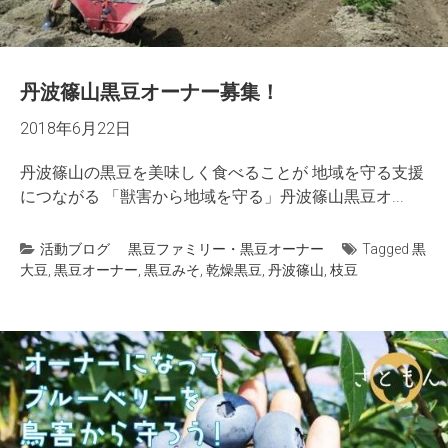
丹波篠山黒豆オーナー募集！
2018年6月22日
丹波篠山の黒豆を美味しく食べることが 地域を守る支援
につながる 「獣害から地域を守る」丹波篠山黒豆オ...
活動ブログ
黒豆ファミリー・黒豆オーナー
Tagged
黒
大豆
,
黒豆オーナー
,
黒豆みそ
,
乾燥黒豆
,
丹波篠山
,
枝豆