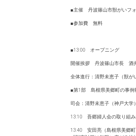
■主催 丹波篠山市獣がいフ
■参加費 無料
■13:00 オープニング
開催挨拶 丹波篠山市長 酒
全体進行：清野未恵子（獣が
■第1部 島根県美郷町の事例
司会：清野未恵子（神戸大学
13:10 吾郷婦人会の取り
13:40 安田亮（島根県美郷