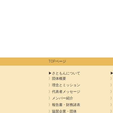
ナ
ビ
ゲ
ー
シ
ョ
ン
TOPページ
さともんについて
団体概要
理念とミッション
代表者メッセージ
メンバー紹介
報告書・財務諸表
協賛企業・団体