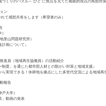
域づくりのパズル～“ひと”に焦点を充てた複眼的視点の鳥獣対
ッション
分かれて感想共有をします（希望者のみ）
告
学）
人里地里山問題研究所）
進計画について』
対策推進員（地域再生協働員）の活動紹介
ー制度」を通じた都市部人材との獣がい対策と地域支援』
から実現できる！休耕地を拠点にした多世代交流による地域再
塾の活動報告
神戸大学）
策」動画の発表