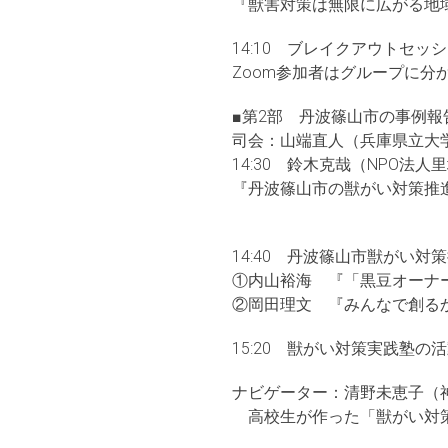
『獣害対策は無限に広がる地
14:10 ブレイクアウトセ
Zoom参加者はグループに
■第2部 丹波篠山市の事例報
司会：山端直人（兵庫県立大
14:30 鈴木克哉（NPO法
『丹波篠山市の獣がい対策推
14:40 丹波篠山市獣がい
①内山裕海 『「黒豆オーナ
②岡田理文 『みんなで創る
15:20 獣がい対策実践
ナビゲーター：清野未恵子（
高校生が作った「獣がい対