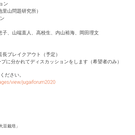
ョン
地里山問題研究所）
ション
恵子、山端直人、高校生、内山裕海、岡田理文
延長ブレイクアウト（予定）
ループに分かれてディスカッションをします（希望者のみ）
みください。
pages/view/jugaiforum2020
大豆栽培」