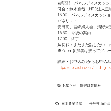
■第3部 パネルディスカッシ
司会：鈴木克哉（NPO法人里
16:00 パネルディスカッ
パネリスト
安田亮、吾郷婦人会、清野未
16:50 今後の案内
17:00 終了
延長戦：まだまだ話したい！
※Zoom参加者は残ってグ
詳細・お申込み↓からお申込
https://peraichi.com/landing_
お知らせ
獣害対策情報
投
日本農業遺産！「丹波篠山の黒
稿