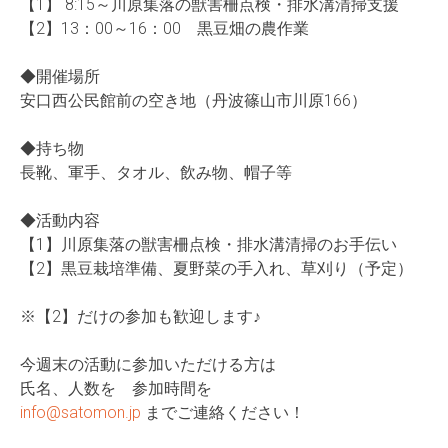
【1】 8:15～川原集落の獣害柵点検・排水溝清掃支援
【2】13：00～16：00 黒豆畑の農作業
◆開催場所
安口西公民館前の空き地（丹波篠山市川原166）
◆持ち物
長靴、軍手、タオル、飲み物、帽子等
◆活動内容
【1】川原集落の獣害柵点検・排水溝清掃のお手伝い
【2】黒豆栽培準備、夏野菜の手入れ、草刈り（予定）
※【2】だけの参加も歓迎します♪
今週末の活動に参加いただける方は
氏名、人数を 参加時間を
info@satomon.jp
までご連絡ください！