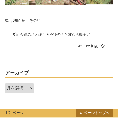
お知らせ
その他
投
今週のさとぼら＆今後のさとぼら活動予定
稿
Bio Blitz 川阪
ナ
ビ
ゲ
ー
アーカイブ
シ
ア
ョ
ー
ン
カ
イ
ブ
TOPページ
ページトップへ