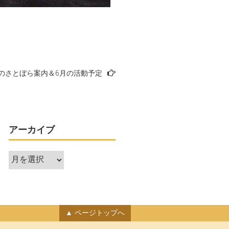
のさとぼら案内＆6月の活動予定
アーカイブ
ア
ー
カ
イ
ブ
ページトップへ