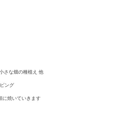
れ
ある小さな畑の種植え 他
ッピング
順に焼いていきます