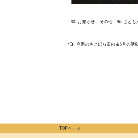
お知らせ
その他
さとも
投
今週のさとぼら案内＆6月の活
稿
ナ
ビ
ゲ
ー
シ
ョ
ン
TOPページ