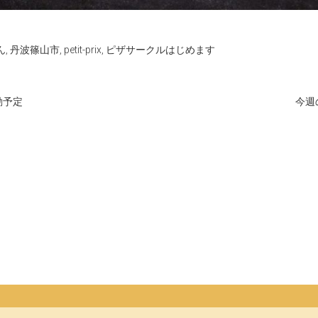
ん
,
丹波篠山市
,
petit-prix
,
ピザサークルはじめます
動予定
今週