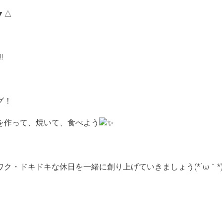
▼△
!
グ！
を作って、焼いて、食べよう
ク・ドキドキな休日を一緒に創り上げていきましょう(*´ω｀*