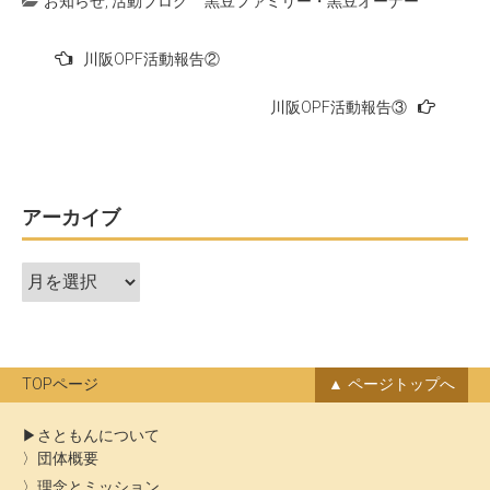
お知らせ
,
活動ブログ
黒豆ファミリー・黒豆オーナー
投
川阪OPF活動報告②
稿
川阪OPF活動報告③
ナ
ビ
ゲ
ー
アーカイブ
シ
ア
ョ
ー
ン
カ
イ
ブ
TOPページ
ページトップへ
さともんについて
団体概要
理念とミッション