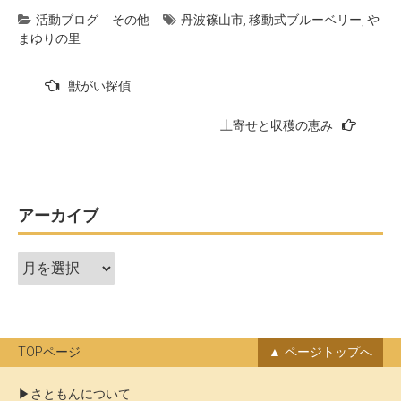
活動ブログ
その他
丹波篠山市
,
移動式ブルーベリー
,
や
まゆりの里
投
獣がい探偵
稿
土寄せと収穫の恵み
ナ
ビ
ゲ
ー
アーカイブ
シ
ア
ョ
ー
ン
カ
イ
ブ
TOPページ
ページトップへ
さともんについて