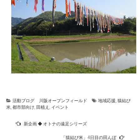
活動ブログ
川阪オープンフィールド
地域応援
,
猿結び
米
,
都市部向け
,
田植え
,
イベント
投
新企画 ◆ オトナの遠足シリーズ
稿
「猿結び米」4日目の田んぼ