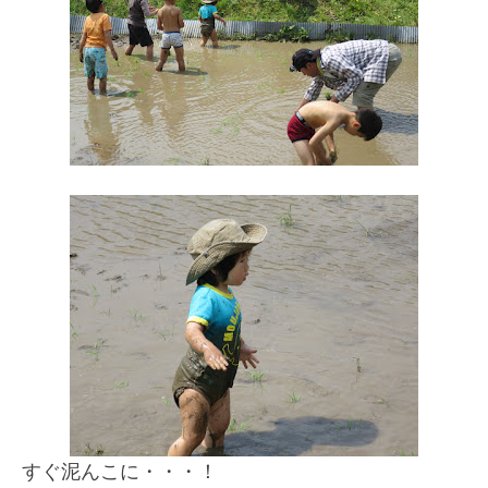
すぐ泥んこに・・・！