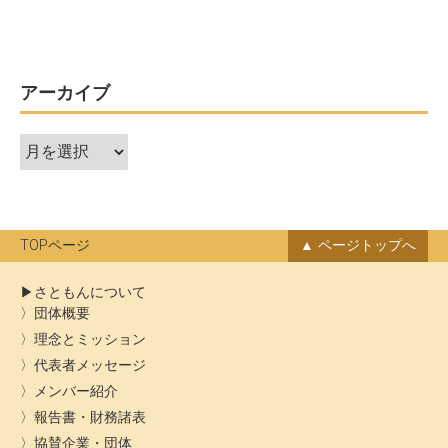
ナ
ビ
ゲ
ー
アーカイブ
シ
ア
ョ
ー
ン
カ
イ
ブ
TOPページ
ページトップへ
さともんについて
団体概要
理念とミッション
代表者メッセージ
メンバー紹介
報告書・財務諸表
協賛企業・団体