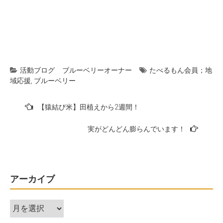
活動ブログ
ブルーベリーオーナー
たべるもん会員；地
域応援
,
ブルーベリー
投
【猿結び米】田植えから2週間！
稿
実がどんどん膨らんでいます！
ナ
ビ
ゲ
ー
アーカイブ
シ
ア
ョ
ー
ン