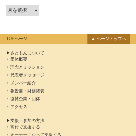
シ
ア
ョ
ー
ン
カ
イ
ブ
TOPページ
ページトップへ
さともんについて
団体概要
理念とミッション
代表者メッセージ
メンバー紹介
報告書・財務諸表
協賛企業・団体
アクセス
支援・参加の方法
寄付で支援する
オーナーになって支援する