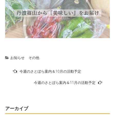
お知らせ
その他
投
今週のさとぼら案内＆10月の活動予定
稿
今週のさとぼら案内＆11月の活動予定
ナ
ビ
ゲ
ー
アーカイブ