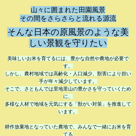
ここをクリックして表示したいテキストを入力してください。テキ
ストは「右寄せ」「中央寄せ」「左寄せ」といった整列方向、「太
山々に囲まれた田園風景
字」「斜体」「下線」「取り消し線」、「文字サイズ」「文字色」
その間をさらさらと流れる源流
「文字の背景色」など細かく編集することができます。
そんな日本の原風景のような美
ボタン
しい景観を守りたい
美味しいお米を育てるには、豊かな自然や農地が必要で
す。
しかし、農村地域では高齢化・人口減少、獣害により担い
手が年々減少しています。
そこで、さともんでは里地里山の豊かさを守っていくため
に、
多様な人材で地域を元気にする「獣がい対策」を推進して
います。
耕作放棄地となっていた農地で、みんなで一緒にお米を育
てる