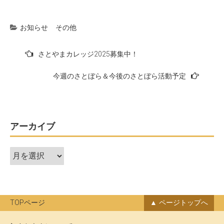
お知らせ
その他
投
さとやまカレッジ2025募集中！
稿
今週のさとぼら＆今後のさとぼら活動予定
ナ
ビ
ゲ
ー
アーカイブ
シ
ア
ョ
ー
ン
カ
イ
ブ
TOPページ
ページトップへ