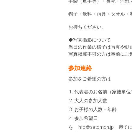
手袋（軍手等）・長靴・汚れ
帽子・飲料・雨具・タオル・
お持ちください。
◆写真撮影について
当日の作業の様子は写真や動画
写真掲載不可の方は事前にご
参加連絡
参加をご希望の方は
代表者のお名前（家族単
大人の参加人数
お子様の人数・年齢
参加希望日
を info＠satomon.jp