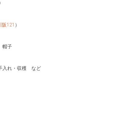
0
阪121
）
、帽子
手入れ・収穫 など