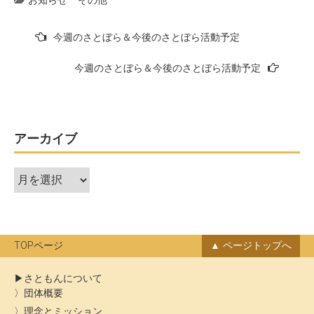
お知らせ
その他
投
今週のさとぼら＆今後のさとぼら活動予定
稿
今週のさとぼら＆今後のさとぼら活動予定
ナ
ビ
ゲ
ー
アーカイブ
シ
ア
ョ
ー
ン
カ
イ
ブ
TOPページ
ページトップへ
さともんについて
団体概要
理念とミッション