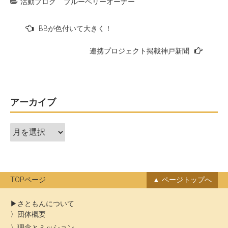
活動ブログ
ブルーベリーオーナー
投
BBが色付いて大きく！
稿
連携プロジェクト掲載神戸新聞
ナ
ビ
ゲ
ー
アーカイブ
シ
ア
ョ
ー
ン
カ
イ
ブ
TOPページ
ページトップへ
さともんについて
団体概要
理念とミッション