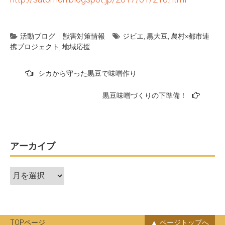
活動ブログ
獣害対策情報
ジビエ
,
黒大豆
,
農村×都市連
携プロジェクト
,
地域応援
投
シカから守った黒豆で味噌作り
稿
黒豆味噌づくりの下準備！
ナ
ビ
ゲ
ー
アーカイブ
シ
ア
ョ
ー
ン
カ
イ
ブ
TOPページ
ページトップへ