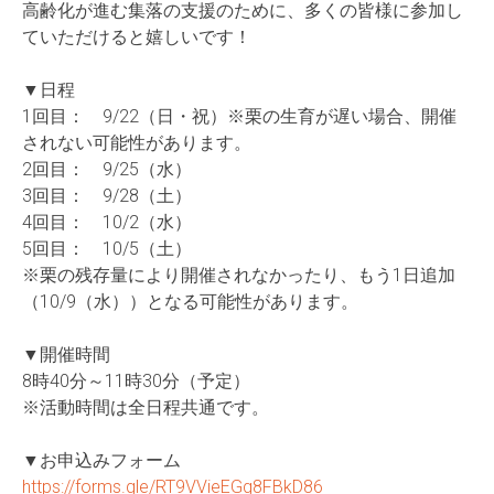
高齢化が進む集落の支援のために、多くの皆様に参加し
ていただけ
ると嬉しいです！
▼日程
1回目： 9/22（日・祝）※栗の生育が遅い場合、開催
されない可能性が
あります。
2回目： 9/25（水）
3回目： 9/28（土）
4回目： 10/2（水）
5回目： 10/5（土）
※栗の残存量により開催されなかったり、もう1日追加
（10/9
（水））となる可能性があります。
▼開催時間
8時40分～11時30分（予定）
※活動時間は全日程共通です。
▼お申込みフォーム
https://forms.gle/RT9VVieEGg8F
BkD86