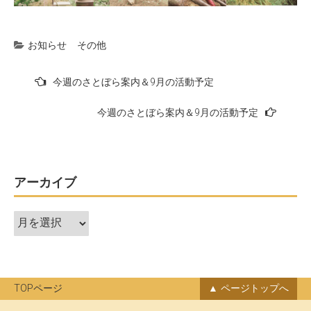
お知らせ
その他
投
今週のさとぼら案内＆9月の活動予定
稿
今週のさとぼら案内＆9月の活動予定
ナ
ビ
ゲ
ー
アーカイブ
シ
ア
ョ
ー
ン
カ
イ
ブ
TOPページ
ページトップへ