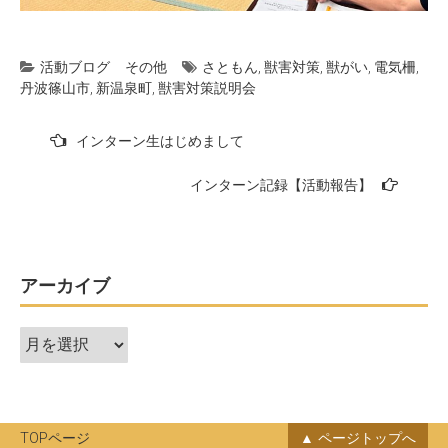
活動ブログ
その他
さともん
,
獣害対策
,
獣がい
,
電気柵
,
丹波篠山市
,
新温泉町
,
獣害対策説明会
投
インターン生はじめまして
稿
インターン記録【活動報告】
ナ
ビ
ゲ
ー
アーカイブ
シ
ア
ョ
ー
ン
カ
イ
ブ
TOPページ
ページトップへ