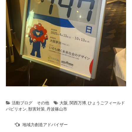
活動ブログ
その他
大阪
,
関西万博
,
ひょうごフィールド
パビリオン
,
獣害対策
,
丹波篠山市
投
地域力創造アドバイザー
稿