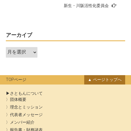
新生・川阪活性化委員会
ナ
ビ
ゲ
ー
アーカイブ
シ
ア
ョ
ー
ン
カ
イ
ブ
TOPページ
ページトップへ
さともんについて
団体概要
理念とミッション
代表者メッセージ
メンバー紹介
報告書・財務諸表