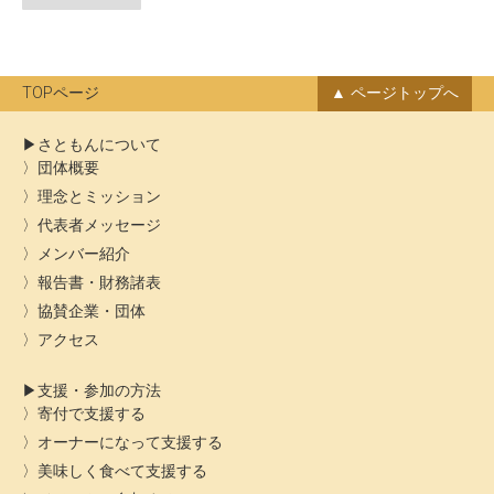
ー
ン
カ
イ
ブ
TOPページ
ページトップへ
さともんについて
団体概要
理念とミッション
代表者メッセージ
メンバー紹介
報告書・財務諸表
協賛企業・団体
アクセス
支援・参加の方法
寄付で支援する
オーナーになって支援する
美味しく食べて支援する