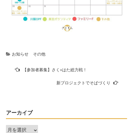
お知らせ
その他
投
【参加者募集】さく×はた総力戦！
稿
新プロジェクトでそばづくり
ナ
ビ
ゲ
ー
アーカイブ
シ
ア
ョ