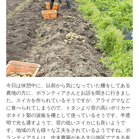
今日は休憩中に、
以前から気になっていた柵をしてある
農地の方に、
ボランティアさんとお話を聞きに行きまし
た。
スイカを作られているそうですが、
アライグマなど
に食べられてしまうので、
トタンより背の高いポリカー
ボネイト製の波板を柵として使ってい
るそうです。半透
明で光も通すようで、
背の低いスイカにも良いようで
す。地域の方も様々な工夫をされているようですね。ボ
ランティアさんは、
中末農園がある大山地区でできる有