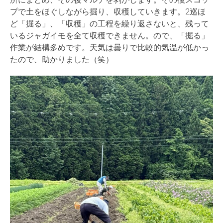
プで土をほぐしながら掘り、収穫していきます。
2巡ほ
ど「掘る」、「収穫」の工程を繰り返さないと、
残って
いるジャガイモを全て収穫できません。ので、「掘る」
作業が結構多めです。天気は曇りで比較的気温が低かっ
たので、
助かりました（笑）