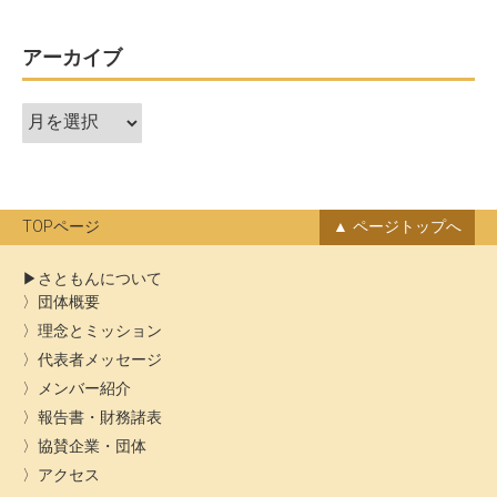
ゲ
ー
アーカイブ
シ
ア
ョ
ー
ン
カ
イ
ブ
TOPページ
ページトップへ
さともんについて
団体概要
理念とミッション
代表者メッセージ
メンバー紹介
報告書・財務諸表
協賛企業・団体
アクセス