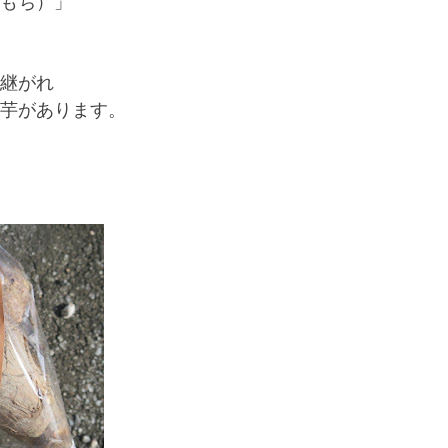
もち）」
継がれ
芋があります。