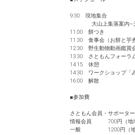
9:30 現地集合
大山上集落案内~天
11:00 餅つき
11:30 食事会（お餅と芋
12:30 野生動物動画鑑賞
13:30 さともんフォ
14:15 休憩
14:30 ワークショップ
16:00 解散
■参加費
さともん会員・サポーター
情報会員 700円（地
一般 1200円（地