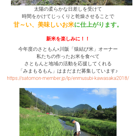
太陽の柔らかな日差しを受けて
時間をかけてじっくりと乾燥させることで
甘～い、美味しいお米
に仕上がります。
新米を楽しみに！！
今年度のさともん×川阪「猿結び米」オーナー
私たちの作ったお米を食べて
さともんと地域の活動を応援してくれる
「みまもるもん」はまだまだ募集しています♪
https://satomon-member.jp/lp/enmusubi-kawasaka2018/