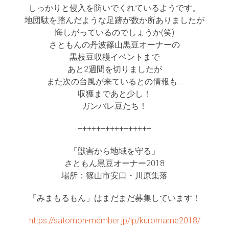
しっかりと侵入を防いでくれているようです。
地団駄を踏んだような足跡が数か所ありましたが
悔しがっているのでしょうか(笑)
さともんの丹波篠山黒豆オーナーの
黒枝豆収穫イベントまで
あと2週間を切りましたが
また次の台風が来ているとの情報も…
収獲まであと少し！
ガンバレ豆たち！
++++++++++++++++
「獣害から地域を守る」
さともん黒豆オーナー2018
場所：篠山市安口・川原集落
「みまもるもん」はまだまだ募集しています！
https://satomon-member.jp/lp/kuromame2018/