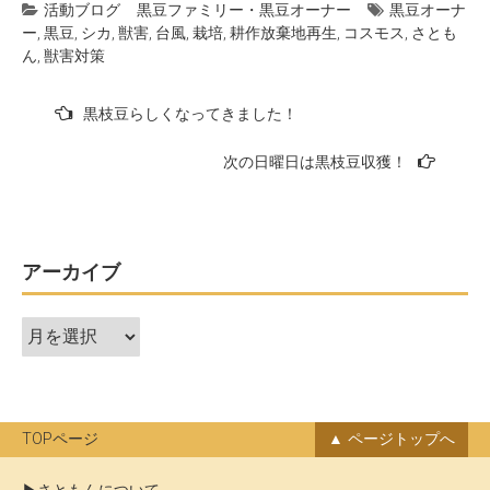
活動ブログ
黒豆ファミリー・黒豆オーナー
黒豆オーナ
ー
,
黒豆
,
シカ
,
獣害
,
台風
,
栽培
,
耕作放棄地再生
,
コスモス
,
さとも
ん
,
獣害対策
投
黒枝豆らしくなってきました！
稿
次の日曜日は黒枝豆収獲！
ナ
ビ
ゲ
ー
アーカイブ
シ
ア
ョ
ー
ン
カ
イ
ブ
TOPページ
ページトップへ