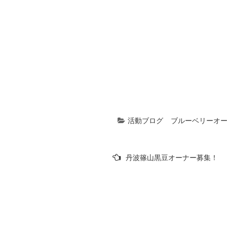
活動ブログ
ブルーベリーオ
投
丹波篠山黒豆オーナー募集！
稿
ナ
ビ
ゲ