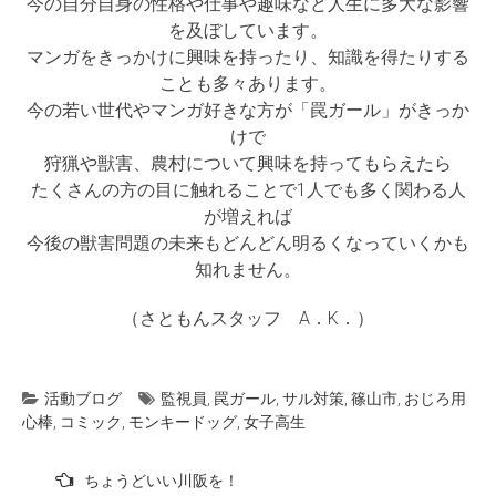
今の自分自身の性格や仕事や趣味など人生に多大な影響
を及ぼしています。
マンガをきっかけに興味を持ったり、知識を得たりする
ことも多々あります。
今の若い世代やマンガ好きな方が「罠ガール」がきっか
けで
狩猟や獣害、農村について興味を持ってもらえたら
たくさんの方の目に触れることで1人でも多く関わる人
が増えれば
今後の獣害問題の未来もどんどん明るくなっていくかも
知れません。
（さともんスタッフ A．K．）
活動ブログ
監視員
,
罠ガール
,
サル対策
,
篠山市
,
おじろ用
心棒
,
コミック
,
モンキードッグ
,
女子高生
投
ちょうどいい川阪を！