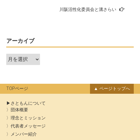
稿
川阪活性化委員会と溝さらい
ナ
ビ
ゲ
ー
アーカイブ
シ
ア
ョ
ー
ン
カ
イ
ブ
TOPページ
ページトップへ
さともんについて
団体概要
理念とミッション
代表者メッセージ
メンバー紹介